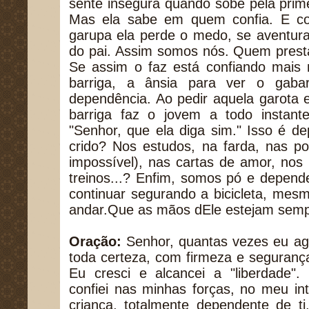
sente insegura quando sobe pela prim
Mas ela sabe em quem confia. E c
garupa ela perde o medo, se aventur
do pai. Assim somos nós. Quem prest
Se assim o faz está confiando mais 
barriga, a ânsia para ver o gaba
dependência. Ao pedir aquela garota 
barriga faz o jovem a todo instant
"Senhor, que ela diga sim." Isso é 
crido? Nos estudos, na farda, nas po
impossível), nas cartas de amor, nos 
treinos...? Enfim, somos pó e depend
continuar segurando a bicicleta, me
andar.Que as mãos dEle estejam semp
Oração:
Senhor, quantas vezes eu agi
toda certeza, com firmeza e seguranç
Eu cresci e alcancei a "liberdade". Es
confiei nas minhas forças, no meu int
criança, totalmente dependente de t