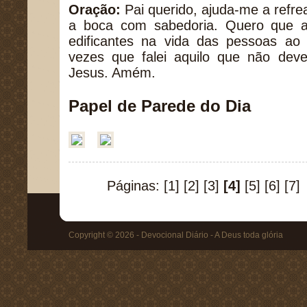
Oração:
Pai querido, ajuda-me a refre
a boca com sabedoria. Quero que a
edificantes na vida das pessoas ao
vezes que falei aquilo que não de
Jesus. Amém.
Papel de Parede do Dia
Páginas:
[1]
[2]
[3]
[4]
[5]
[6]
[7]
Copyright © 2026 - Devocional Diário - A Deus toda glória