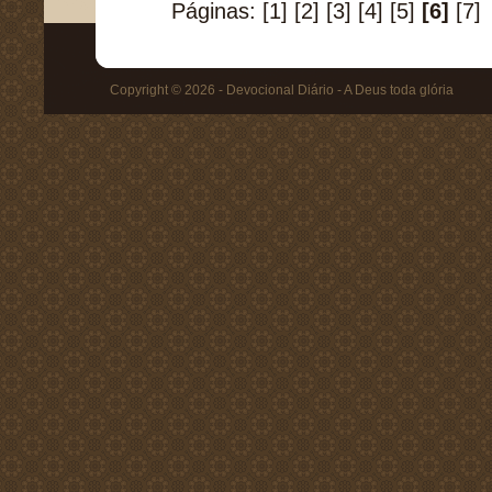
Páginas:
[1]
[2]
[3]
[4]
[5]
[6]
[7]
Copyright © 2026 - Devocional Diário - A Deus toda glória