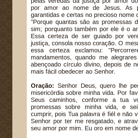
pelas veredas da justiça por amor do
por amor ao nome de Jesus. As p
garantidas e certas no precioso nome d
"Porque quantas são as promessas d
sim; porquanto também por ele é o a
Essa certeza de ser guiado por ver
justiça, consola nosso coração. O me
essa certeza exclamou: "Percorre
mandamentos, quando me alegrares
abençoado círculo divino, depois de 
mais fácil obedecer ao Senhor.
Oração:
Senhor Deus, quero lhe pe
misericórdia sobre minha vida. Por fa
Seus caminhos, conforme a tua v
promessas sobre minha vida, e sei
cumprir, pois Tua palavra é fiél e não 
Senhor por ter me resgatado, e atra
seu amor por mim. Eu oro em nome d