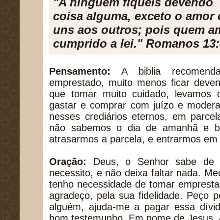
"A ninguém fiqueis devendo
coisa alguma, exceto o amor
uns aos outros; pois quem a
cumprido a lei." Romanos 13:
Pensamento:
A biblia recomend
emprestado, muito menos ficar deve
que tomar muito cuidado, levamos 
gastar e comprar com juízo e modera
nesses crediários eternos, em parcel
não sabemos o dia de amanhã e ba
atrasarmos a parcela, e entrarmos em 
Oração:
Deus, o Senhor sabe de t
necessito, e não deixa faltar nada. Meu
tenho necessidade de tomar emprestad
agradeço, pela sua fidelidade. Peço 
alguém, ajuda-me a pagar essa dívi
bom testemunho. Em nome de Jesus.