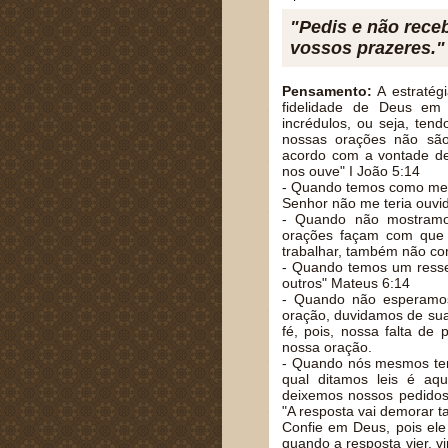
"Pedis e não rece
vossos prazeres."
Pensamento:
A estratég
fidelidade de Deus em
incrédulos, ou seja, ten
nossas orações não sã
acordo com a vontade de
nos ouve" I João 5:14
- Quando temos como meta
Senhor não me teria ouvi
- Quando não mostramo
orações façam com que 
trabalhar, também não co
- Quando temos um resse
outros" Mateus 6:14
- Quando não esperamos
oração, duvidamos de sua
fé, pois, nossa falta de
nossa oração.
- Quando nós mesmos ten
qual ditamos leis é aq
deixemos nossos pedidos 
"A resposta vai demorar ta
Confie em Deus, pois ele
quando a resposta vier, v