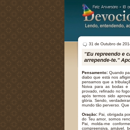
31 de Outubro de 201
"Eu repreendo e c
arrepende-te." Ap
Pensamento:
Quando pass
diabo que está nos aflig
pensamos que a tribulaç
Noiva para as bodas e p
provado, refinado no fogo
após termos sido aprova
glória. Sendo, verdadeir
mundo tão perverso. Que
Oração:
Pai, obrigada po
do Teu amor, somos reno
Pai, molda-me conforme
compreensiva, amável, bo