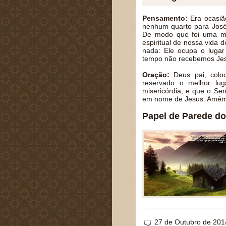
Pensamento:
Era ocasiã
nenhum quarto para José 
De modo que foi uma ma
espiritual de nossa vida
nada: Ele ocupa o lugar
tempo não recebemos Jes
Oração:
Deus pai, colo
reservado o melhor lu
misericórdia, e que o Se
em nome de Jesus. Amém
Papel de Parede do
27 de Outubro de 201