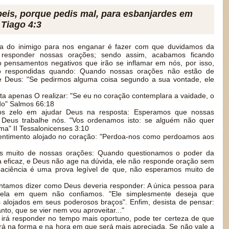
beis, porque pedis mal, para esbanjardes em
 Tiago 4:3
ia do inimigo para nos enganar é fazer com que duvidamos da
 responder nossas orações; sendo assim, acabamos ficando
do pensamentos negativos que irão se inflamar em nós, por isso,
o respondidas quando: Quando nossas orações não estão de
 Deus: "Se pedirmos alguma coisa segundo a sua vontade, ele
 apenas O realizar: "Se eu no coração contemplara a vaidade, o
do" Salmos 66:18
s zelo em ajudar Deus na resposta: Esperamos que nossas
Deus trabalhe nós. "Vos ordenamos isto: se alguém não quer
ma" II Tessalonicenses 3:10
ntimento alojado no coração: "Perdoa-nos como perdoamos aos
 muito de nossas orações: Quando questionamos o poder da
 eficaz, e Deus não age na dúvida, ele não responde oração sem
 paciência é uma prova legível de que, não esperamos muito de
tamos dizer como Deus deveria responder: A única pessoa para
uela em quem não confiamos. "Ele simplesmente deseja que
alojados em seus poderosos braços". Enfim, desista de pensar:
nto, que se vier nem vou aproveitar..."
 irá responder no tempo mais oportuno, pode ter certeza de que
irá na forma e na hora em que será mais apreciada. Se não vale a