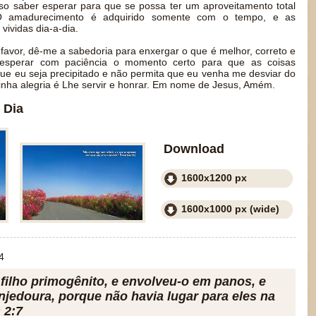
iso saber esperar para que se possa ter um aproveitamento total
 O amadurecimento é adquirido somente com o tempo, e as
vividas dia-a-dia.
favor, dê-me a sabedoria para enxergar o que é melhor, correto e
 esperar com paciência o momento certo para que as coisas
ue eu seja precipitado e não permita que eu venha me desviar do
nha alegria é Lhe servir e honrar. Em nome de Jesus, Amém.
 Dia
Download
1600x1200 px
1600x1000 px (wide)
4
 filho primogênito, e envolveu-o em panos, e
jedoura, porque não havia lugar para eles na
 2:7