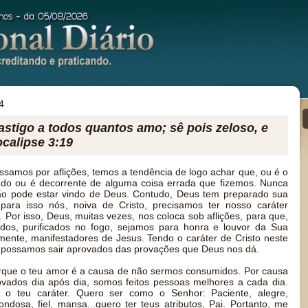
4
astigo a todos quantos amo; sê pois zeloso, e
ocalipse 3:19
amos por aflições, temos a tendência de logo achar que, ou é o
indo ou é decorrente de alguma coisa errada que fizemos. Nunca
ão pode estar vindo de Deus. Contudo, Deus tem preparado sua
ara isso nós, noiva de Cristo, precisamos ter nosso caráter
. Por isso, Deus, muitas vezes, nos coloca sob aflições, para que,
dos, purificados no fogo, sejamos para honra e louvor da Sua
amente, manifestadores de Jesus. Tendo o caráter de Cristo neste
 possamos sair aprovados das provações que Deus nos dá.
rque o teu amor é a causa de não sermos consumidos. Por causa
vados dia após dia, somos feitos pessoas melhores a cada dia.
 o teu caráter. Quero ser como o Senhor: Paciente, alegre,
ndosa, fiel, mansa...quero ter teus atributos, Pai. Portanto, me