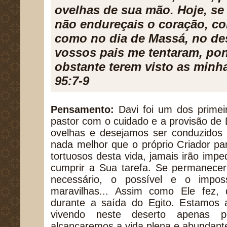
ovelhas de sua mão. Hoje, se
não endureçais o coração, c
como no dia de Massá, no de
vossos pais me tentaram, po
obstante terem visto as minh
95:7-9
Pensamento:
Davi foi um dos primeir
pastor com o cuidado e a provisão d
ovelhas e desejamos ser conduzidos 
nada melhor que o próprio Criador pa
tortuosos desta vida, jamais irão imp
cumprir a Sua tarefa. Se permanecer
necessário, o possível e o imposs
maravilhas... Assim como Ele fez,
durante a saída do Egito. Estamos 
vivendo neste deserto apenas 
alcançaremos a vida plena e abundant