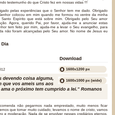
do testemunho do que Cristo fez em nossas vidas !!!
rigado pelas experiências que o Senhor tem me dado. Obrigado
o Senhor colocou em mim quando me formou no ventre da minha
 Santo Espírito que está sobre mim. Obrigado pelo Seu amor
o. Agora, querido Pai, por favor, ajuda-me a anunciar estas
hor tem feito por mim, ajuda-me a levar o Seu evangelho, para
nda não foram alcançadas pelo Seu amor. No nome de Jesus eu
 Dia
Download
1600x1200 px
012
s devendo coisa alguma,
1600x1000 px (wide)
m que vos ameis uns aos
 ama o próximo tem cumprido a lei." Romanos
ecomenda não pegarmos nada emprestado, muito menos ficar
emos que tomar muito cuidado, levamos o nome de cristo, vamos
zo e moderação. Nada de se envolver nesses crediários eternos,