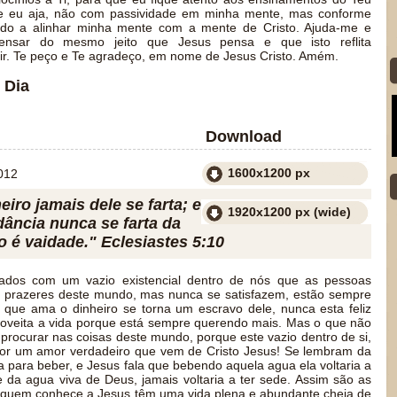
ue eu aja, não com passividade em minha mente, mas conforme
modo a alinhar minha mente com a mente de Cristo. Ajuda-me e
ensar do mesmo jeito que Jesus pensa e que isto reflita
r. Te peço e Te agradeço, em nome de Jesus Cristo. Amém.
 Dia
Download
1600x1200 px
012
ro jamais dele se farta; e
1920x1200 px (wide)
ncia nunca se farta da
 é vaidade." Eclesiastes 5:10
dos com um vazio existencial dentro de nós que as pessoas
 prazeres deste mundo, mas nunca se satisfazem, estão sempre
que ama o dinheiro se torna um escravo dele, nunca esta feliz
oveita a vida porque está sempre querendo mais. Mas o que não
procurar nas coisas deste mundo, porque este vazio dentro de si,
por um amor verdadeiro que vem de Cristo Jesus! Se lembram da
 para beber, e Jesus fala que bebendo aquela agua ela voltaria a
 da agua viva de Deus, jamais voltaria a ter sede. Assim são as
 quem conhece a Jesus têm uma vida plena e abundante cheia de