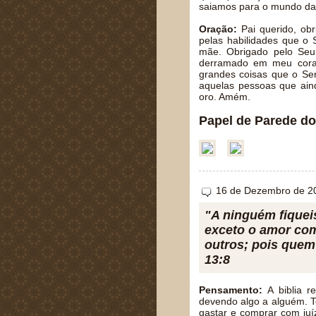
saiamos para o mundo dan
Oração:
Pai querido, ob
pelas habilidades que 
mãe. Obrigado pelo Seu
derramado em meu coraçã
grandes coisas que o Sen
aquelas pessoas que ai
oro. Amém.
Papel de Parede do
16 de Dezembro de 2
"A ninguém fiquei
exceto o amor co
outros; pois quem
13:8
Pensamento:
A biblia r
devendo algo a alguém. T
gastar e comprar com juí