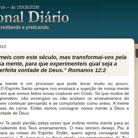
012
meis com este século, mas transformai-vos pela
a mente, para que experimenteis qual seja a
perfeita vontade de Deus." Romanos 12:2
 mente é um processo que pode durar muito ou pouco,
 Espírito Santo sempre nos ensinará a sujeição de nossa mente
m que somos feitos novas criaturas em Cristo. Só que muitos de
aprendem, não enxergam ou não aceitam os ensinamentos do
em em continuar pensando e se comportando como antes. A mente
coisas da carne. Então vamos consagrar nossa mente a Deus e
ontade de Deus.
ro Te pedir perdão pelas vezes que inclinei minha mente para as
sabendo dos Teus ensinamentos. O meu sincero desejo, Pai, é
para as coisas do Espírito. Então, quero agora consagrar toda
cínios a Ti, para que eu fique atento aos ensinamentos do Teu