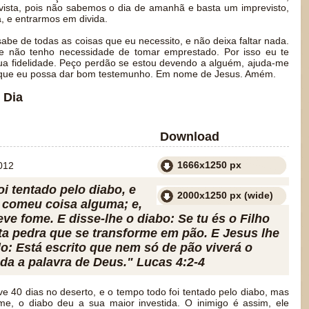
vista, pois não sabemos o dia de amanhã e basta um imprevisto,
, e entrarmos em divida.
be de todas as coisas que eu necessito, e não deixa faltar nada.
e e não tenho necessidade de tomar emprestado. Por isso eu te
sua fidelidade. Peço perdão se estou devendo a alguém, ajuda-me
a que eu possa dar bom testemunho. Em nome de Jesus. Amém.
 Dia
Download
1666x1250 px
012
oi tentado pelo diabo, e
2000x1250 px (wide)
 comeu coisa alguma; e,
eve fome. E disse-lhe o diabo: Se tu és o Filho
sta pedra que se transforme em pão. E Jesus lhe
o: Está escrito que nem só de pão viverá o
a a palavra de Deus." Lucas 4:2-4
e 40 dias no deserto, e o tempo todo foi tentado pelo diabo, mas
e, o diabo deu a sua maior investida. O inimigo é assim, ele