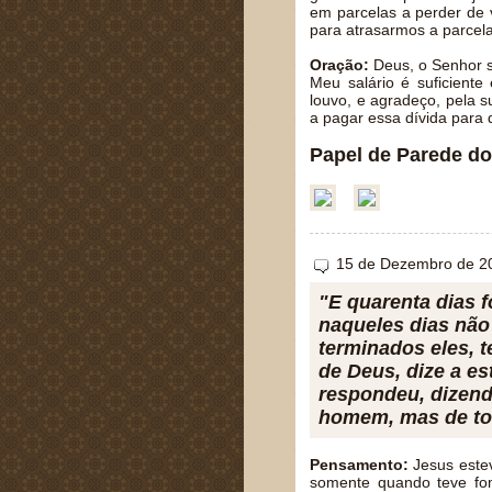
em parcelas a perder de 
para atrasarmos a parcela
Oração:
Deus, o Senhor sa
Meu salário é suficient
louvo, e agradeço, pela 
a pagar essa dívida par
Papel de Parede do
15 de Dezembro de 2
"E quarenta dias f
naqueles dias não
terminados eles, t
de Deus, dize a e
respondeu, dizend
homem, mas de tod
Pensamento:
Jesus estev
somente quando teve fom