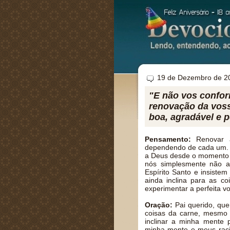
19 de Dezembro de 2
"E não vos confor
renovação da voss
boa, agradável e 
Pensamento:
Renovar a
dependendo de cada um. O
a Deus desde o momento e
nós simplesmente não 
Espírito Santo e insist
ainda inclina para as 
experimentar a perfeita v
Oração:
Pai querido, que
coisas da carne, mesmo 
inclinar a minha mente 
minha mente e meus racio