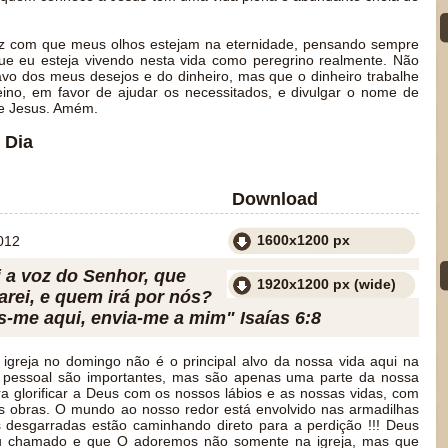
z com que meus olhos estejam na eternidade, pensando sempre
 que eu esteja vivendo nesta vida como peregrino realmente. Não
avo dos meus desejos e do dinheiro, mas que o dinheiro trabalhe
ino, em favor de ajudar os necessitados, e divulgar o nome de
e Jesus. Amém.
 Dia
Download
1600x1200 px
012
i a voz do Senhor, que
1920x1200 px (wide)
arei, e quem irá por nós?
s-me aqui, envia-me a mim" Isaías 6:8
igreja no domingo não é o principal alvo da nossa vida aqui na
 e pessoal são importantes, mas são apenas uma parte da nossa
a glorificar a Deus com os nossos lábios e as nossas vidas, com
s obras. O mundo ao nosso redor está envolvido nas armadilhas
 desgarradas estão caminhando direto para a perdição !!! Deus
 chamado e que O adoremos não somente na igreja, mas que