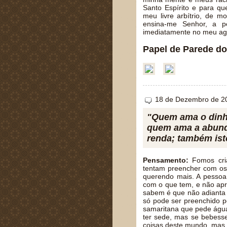
Santo Espírito e para q
meu livre arbítrio, de 
ensina-me Senhor, a p
imediatamente no meu agi
Papel de Parede do
18 de Dezembro de 2
"Quem ama o dinhei
quem ama a abundâ
renda; também isto
Pensamento:
Fomos cria
tentam preencher com os
querendo mais. A pessoa 
com o que tem, e não apr
sabem é que não adianta 
só pode ser preenchido 
samaritana que pede água
ter sede, mas se bebesse
coisas deste mundo, mas