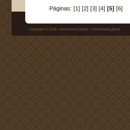
Páginas:
[1]
[2]
[3]
[4]
[5]
[6]
Copyright © 2026 - Devocional Diário - A Deus toda glória