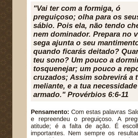
"Vai ter com a formiga, ó
preguiçoso; olha para os seu
sábio. Pois ela, não tendo ch
nem dominador. Prepara no v
sega ajunta o seu mantimento
quando ficarás deitado? Quan
teu sono? Um pouco a dormi
tosquenejar; um pouco a rep
cruzados; Assim sobrevirá a
meliante, e a tua necessid
armado." Provérbios 6:6-11
Pensamento:
Com estas palavras Sal
e repreendeu o preguiçoso. A pre
atitude; é a falta de ação. É escol
importantes. Nem sempre os resultad