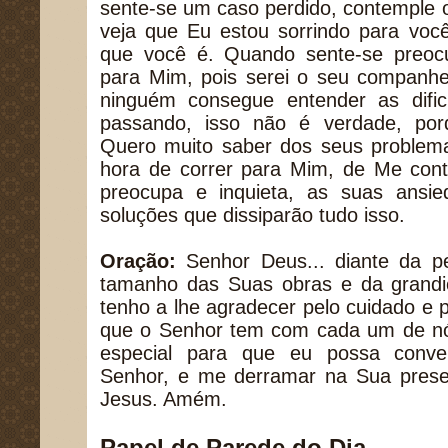
sente-se um caso perdido, contemple 
veja que Eu estou sorrindo para você
que você é. Quando sente-se preocu
para Mim, pois serei o seu companhei
ninguém consegue entender as dific
passando, isso não é verdade, po
Quero muito saber dos seus problema
hora de correr para Mim, de Me cont
preocupa e inquieta, as suas ansi
soluções que dissiparão tudo isso.
Oração:
Senhor Deus... diante da p
tamanho das Suas obras e da grandi
tenho a lhe agradecer pelo cuidado e p
que o Senhor tem com cada um de n
especial para que eu possa conve
Senhor, e me derramar na Sua pres
Jesus. Amém.
Papel de Parede do Dia