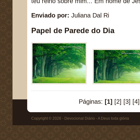
teu reino sobre mim... Em nome de J
Enviado por:
Juliana Dal Ri
Papel de Parede do Dia
Páginas:
[1]
[2]
[3]
[4]
Copyright © 2026 - Devocional Diário - A Deus toda glória