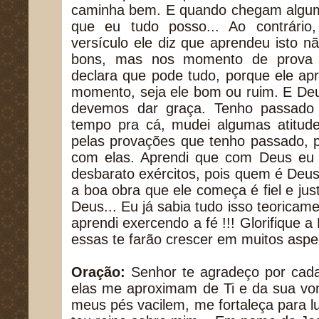
caminha bem. E quando chegam algu
que eu tudo posso... Ao contrário
versículo ele diz que aprendeu isto
bons, mas nos momento de prova 
declara que pode tudo, porque ele ap
momento, seja ele bom ou ruim. E De
devemos dar graça. Tenho passado
tempo pra cá, mudei algumas atitud
pelas provações que tenho passado, p
com elas. Aprendi que com Deus eu
desbarato exércitos, pois quem é Deus
a boa obra que ele começa é fiel e just
Deus... Eu já sabia tudo isso teoricam
aprendi exercendo a fé !!! Glorifique 
essas te farão crescer em muitos aspec
Oração:
Senhor te agradeço por cada
elas me aproximam de Ti e da sua vo
meus pés vacilem, me fortaleça para l