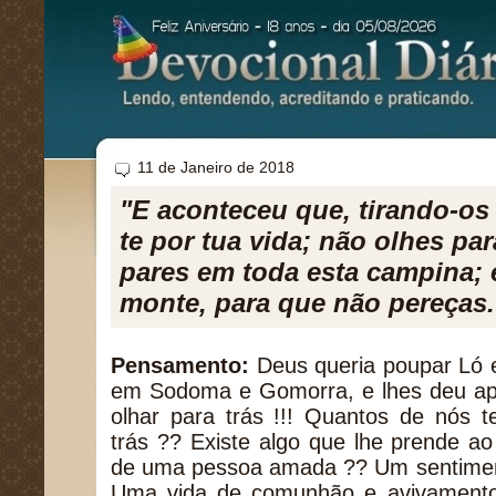
11 de Janeiro de 2018
"E aconteceu que, tirando-os 
te por tua vida; não olhes para
pares em toda esta campina; 
monte, para que não pereças.
Pensamento:
Deus queria poupar Ló e
em Sodoma e Gomorra, e lhes deu ap
olhar para trás !!! Quantos de nós t
trás ?? Existe algo que lhe prende 
de uma pessoa amada ?? Um sentiment
Uma vida de comunhão e avivament