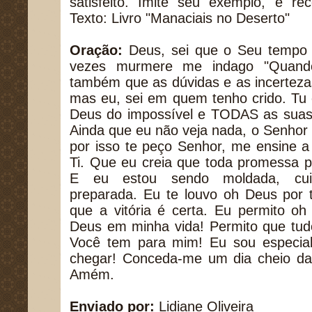
satisfeito. Imite seu exemplo, e 
Texto: Livro "Manaciais no Deserto"
Oração:
Deus, sei que o Seu tempo
vezes murmere me indago "Quand
também que as dúvidas e as incerteza
mas eu, sei em quem tenho crido. Tu 
Deus do impossível e TODAS as suas
Ainda que eu não veja nada, o Senhor e
por isso te peço Senhor, me ensine a
Ti. Que eu creia que toda promessa p
E eu estou sendo moldada, cuid
preparada. Eu te louvo oh Deus por t
que a vitória é certa. Eu permito o
Deus em minha vida! Permito que tud
Você tem para mim! Eu sou especial
chegar! Conceda-me um dia cheio da 
Amém.
Enviado por:
Lidiane Oliveira