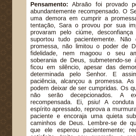
Pensamento:
Abraão foi provado p
abundantemente recompensado. O Se
uma demora em cumprir a promessa
tentação, Sara o provou por sua im
provaram pelo ciúme, desconfiança
suportou tudo pacientemente. Não 
promessa, não limitou o poder de 
fidelidade, nem magoou o seu am
soberania de Deus, submetendo-se à 
ficou em silêncio, apesar das demo
determinada pelo Senhor. E ass
paciência, alcançou a promessa. A
podem deixar de ser cumpridas. Os q
não serão decepcionados. A e
recompensada. Ei, psiu! A condut
espírito apressado, reprova a murmur
paciente e encoraja uma quieta su
caminhos de Deus. Lembre-se de qu
que ele esperou pacientemente; r