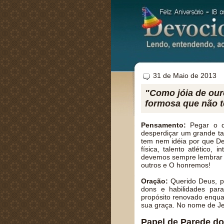
31 de Maio de 2013
"Como jóia de our
formosa que não t
Pensamento:
Pegar o qu
desperdiçar um grande t
tem nem idéia por que De
física, talento atlético,
devemos sempre lembrar
outros e O honremos!
Oração:
Querido Deus, p
dons e habilidades par
propósito renovado enqua
sua graça. No nome de J
Papel de Parede do