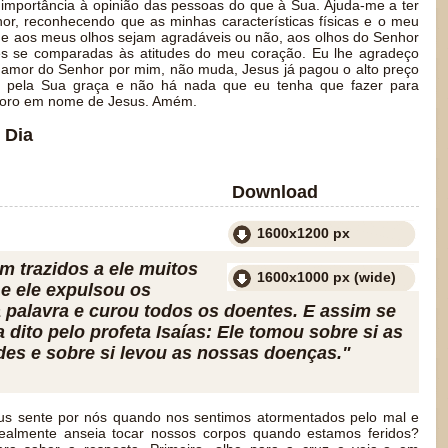
s importância à opinião das pessoas do que à Sua. Ajuda-me a ter
r, reconhecendo que as minhas características físicas e o meu
ue aos meus olhos sejam agradáveis ou não, aos olhos do Senhor
ntes se comparadas às atitudes do meu coração. Eu lhe agradeço
amor do Senhor por mim, não muda, Jesus já pagou o alto preço
do pela Sua graça e não há nada que eu tenha que fazer para
u oro em nome de Jesus. Amém.
 Dia
Download
1600x1200 px
m trazidos a ele muitos
1600x1000 px (wide)
e ele expulsou os
 palavra e curou todos os doentes. E assim se
 dito pelo profeta Isaías: Ele tomou sobre si as
es e sobre si levou as nossas doenças."
s sente por nós quando nos sentimos atormentados pelo mal e
 realmente anseia tocar nossos corpos quando estamos feridos?