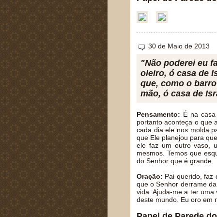
30 de Maio de 2013
"Não poderei eu f
oleiro, ó casa de 
que, como o barro
mão, ó casa de Isr
Pensamento:
É na casa d
portanto aconteça o que 
cada dia ele nos molda p
que Ele planejou para q
ele faz um outro vaso,
mesmos. Temos que esquec
do Senhor que é grande.
Oração:
Pai querido, faz
que o Senhor derrame da 
vida. Ajuda-me a ter uma
deste mundo. Eu oro em 
Papel de Parede do