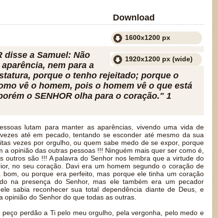
Download
1600x1200 px
disse a Samuel: Não
1920x1200 px (wide)
 aparência, nem para a
tatura, porque o tenho rejeitado; porque o
mo vê o homem, pois o homem vê o que está
 porém o SENHOR olha para o coração." 1
ssoas lutam para manter as aparências, vivendo uma vida de
às vezes até em pecado, tentando se esconder até mesmo da sua
muitas vezes por orgulho, ou quem sabe medo de se expor, porque
a opinião das outras pessoas !!! Ninguém mais quer ser como é,
 outros são !!! A palavra do Senhor nos lembra que a virtude do
ior, no seu coração. Davi era um homem segundo o coração de
 bom, ou porque era perfeito, mas porque ele tinha um coração
ido na presença do Senhor, mas ele também era um pecador
le sabia reconhecer sua total dependência diante de Deus, e
 opinião do Senhor do que todas as outras.
peço perdão a Ti pelo meu orgulho, pela vergonha, pelo medo e