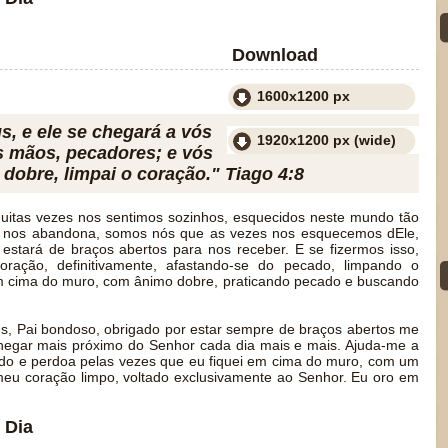
Download
1600x1200 px
s, e ele se chegará a vós
1920x1200 px (wide)
as mãos, pecadores; e vós
dobre, limpai o coração." Tiago 4:8
itas vezes nos sentimos sozinhos, esquecidos neste mundo tão
 nos abandona, somos nós que as vezes nos esquecemos dEle,
stará de braços abertos para nos receber. E se fizermos isso,
ração, definitivamente, afastando-se do pecado, limpando o
m cima do muro, com ânimo dobre, praticando pecado e buscando
 Pai bondoso, obrigado por estar sempre de braços abertos me
egar mais próximo do Senhor cada dia mais e mais. Ajuda-me a
do e perdoa pelas vezes que eu fiquei em cima do muro, com um
eu coração limpo, voltado exclusivamente ao Senhor. Eu oro em
 Dia