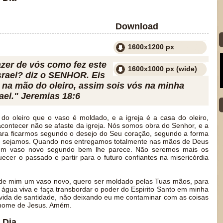
Download
1600x1200 px
azer de vós como fez este
1600x1000 px (wide)
Israel? diz o SENHOR. Eis
 na mão do oleiro, assim sois vós na minha
ael." Jeremias 18:6
o oleiro que o vaso é moldado, e a igreja é a casa do oleiro,
acontecer não se afaste da igreja. Nós somos obra do Senhor, e a
ara ficarmos segundo o desejo do Seu coração, segundo a forma
ue sejamos. Quando nos entregamos totalmente nas mãos de Deus
 um vaso novo segundo bem lhe parece. Não seremos mais os
er o passado e partir para o futuro confiantes na misericórdia
 de mim um vaso novo, quero ser moldado pelas Tuas mãos, para
água viva e faça transbordar o poder do Espirito Santo em minha
 vida de santidade, não deixando eu me contaminar com as coisas
nome de Jesus. Amém.
 Dia