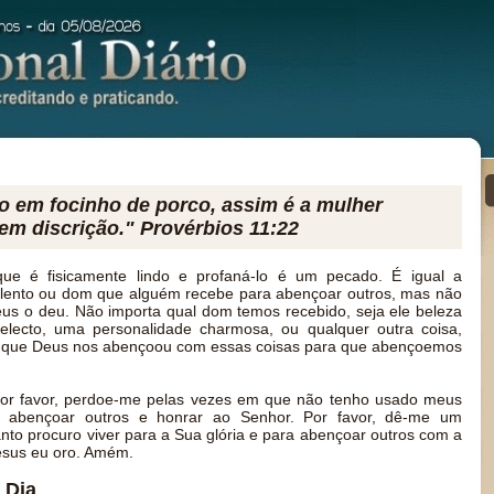
o em focinho de porco, assim é a mulher
em discrição." Provérbios 11:22
e é fisicamente lindo e profaná-lo é um pecado. É igual a
alento ou dom que alguém recebe para abençoar outros, mas não
us o deu. Não importa qual dom temos recebido, seja ele beleza
 intelecto, uma personalidade charmosa, ou qualquer outra coisa,
 que Deus nos abençoou com essas coisas para que abençoemos
or favor, perdoe-me pelas vezes em que não tenho usado meus
a abençoar outros e honrar ao Senhor. Por favor, dê-me um
nto procuro viver para a Sua glória e para abençoar outros com a
esus eu oro. Amém.
 Dia