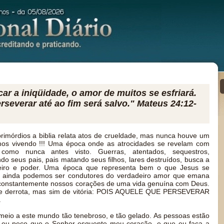
icar a iniqüidade, o amor de muitos se esfriará.
severar até ao fim será salvo." Mateus 24:12-
imórdios a biblia relata atos de crueldade, mas nunca houve um
os vivendo !!! Uma época onde as atrocidades se revelam com
como nunca antes visto. Guerras, atentados, sequestros,
ndo seus pais, pais matando seus filhos, lares destruídos, busca a
heiro e poder. Uma época que representa bem o que Jesus se
nós ainda podemos ser condutores do verdadeiro amor que emana
 constantemente nossos corações de uma vida genuína com Deus.
 de derrota, mas sim de vitória: POIS AQUELE QUE PERSEVERAR
.
meio a este mundo tão tenebroso, e tão gelado. As pessoas estão
s eu peço que o Senhor esquente meu coração, e que eu faça a