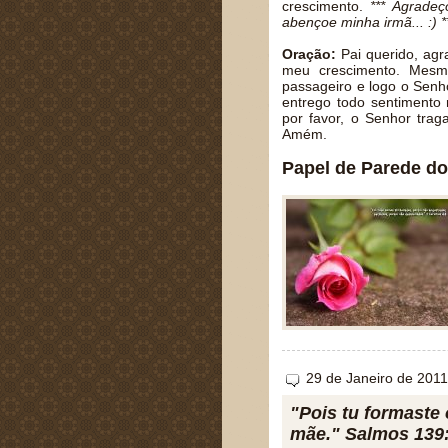
crescimento.
*** Agrade
abençoe minha irmã... :) *
Oração:
Pai querido, agr
meu crescimento. Mesmo
passageiro e logo o Senh
entrego todo sentimento
por favor, o Senhor tr
Amém.
Papel de Parede do
29 de Janeiro de 2011
"Pois tu formaste 
mãe." Salmos 139