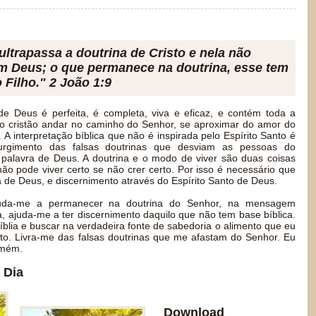
ltrapassa a doutrina de Cristo e nela não
m Deus; o que permanece na doutrina, esse tem
 Filho." 2 João 1:9
e Deus é perfeita, é completa, viva e eficaz, e contém toda a
 o cristão andar no caminho do Senhor, se aproximar do amor do
 A interpretação bíblica que não é inspirada pelo Espírito Santo é
urgimento das falsas doutrinas que desviam as pessoas do
a palavra de Deus. A doutrina e o modo de viver são duas coisas
ão pode viver certo se não crer certo. Por isso é necessário que
 de Deus, e discernimento através do Espírito Santo de Deus.
uda-me a permanecer na doutrina do Senhor, na mensagem
, ajuda-me a ter discernimento daquilo que não tem base bíblica.
blia e buscar na verdadeira fonte de sabedoria o alimento que eu
ito. Livra-me das falsas doutrinas que me afastam do Senhor. Eu
Amém.
 Dia
Download