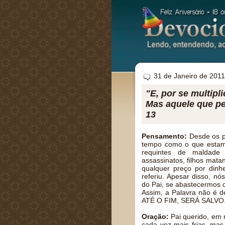
31 de Janeiro de 2011
"E, por se multipl
Mas aquele que per
13
Pensamento:
Desde os pr
tempo como o que estam
requintes de maldade 
assassinatos, filhos mata
qualquer preço por din
referiu. Apesar disso, 
do Pai, se abastecermos
Assim, a Palavra não é
ATÉ O FIM, SERÁ SALVO
Oração:
Pai querido, em 
cada vez mais frias, ma