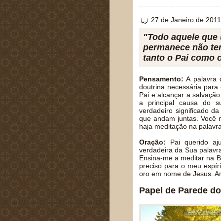
27 de Janeiro de 2011
"Todo aquele que u
permanece não te
tanto o Pai como o
Pensamento:
A palavra d
doutrina necessária para
Pai e alcançar a salvação.
a principal causa do s
verdadeiro significado d
que andam juntas. Você n
haja meditação na palavra
Oração:
Pai querido aj
verdadeira da Sua palavra
Ensina-me a meditar na Bí
preciso para o meu espír
oro em nome de Jesus. 
Papel de Parede do