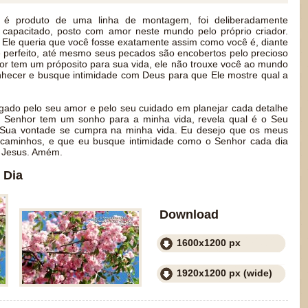
é produto de uma linha de montagem, foi deliberadamente
 capacitado, posto com amor neste mundo pelo próprio criador.
Ele queria que você fosse exatamente assim como você é, diante
 perfeito, até mesmo seus pecados são encobertos pelo precioso
r tem um próposito para sua vida, ele não trouxe você ao mundo
nhecer e busque intimidade com Deus para que Ele mostre qual a
igado pelo seu amor e pelo seu cuidado em planejar cada detalhe
o Senhor tem um sonho para a minha vida, revela qual é o Seu
 Sua vontade se cumpra na minha vida. Eu desejo que os meus
caminhos, e que eu busque intimidade como o Senhor cada dia
 Jesus. Amém.
 Dia
Download
1600x1200 px
1920x1200 px (wide)