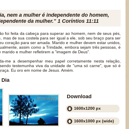
ia, nem a mulher é independente do homem,
pendente da mulher." 1 Coríntios 11:11
o foi feita da cabeça para superar ao homem, nem de seus pés,
e, mas de sua costela para ser igual a ele, sob seu braço para ser
seu coração para ser amada. Marido e mulher devem estar unidos,
ritualmente, assim como a Trindade, embora sejam três pessoas, é
 marido e mulher refletirem a "imagem de Deus".
da-me a desempenhar meu papel corretamente nesta relação,
 sendo testemunha viva da unidade de "uma só carne", que só é
 graça. Eu oro em nome de Jesus. Amém.
 Dia
Download
1600x1200 px
1600x1000 px (wide)