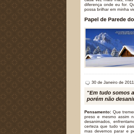
diferença onde eu for. 
possa brilhar em minha v
Papel de Parede do
30 de Janeiro de 2011
"Em tudo somos at
porém não desanim
Pensamento:
Que tremend
preso e mesmo assim n
desanimados, enfrentam
certeza que tudo vai pa
mas devemos parar e pe