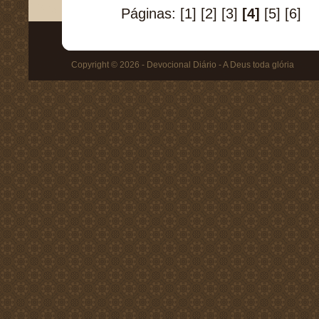
Páginas:
[1]
[2]
[3]
[4]
[5]
[6]
Copyright © 2026 - Devocional Diário - A Deus toda glória