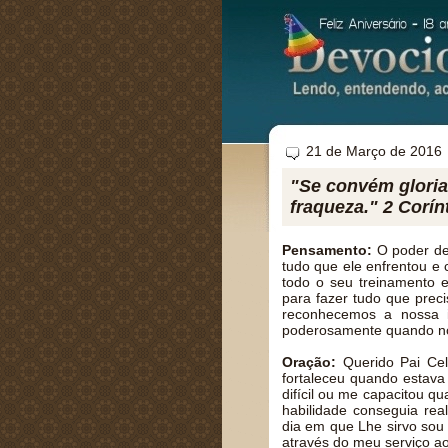
21 de Março de 2016
"Se convém gloriar
fraqueza." 2 Corín
Pensamento:
O poder de 
tudo que ele enfrentou e
todo o seu treinamento e 
para fazer tudo que prec
reconhecemos a nossa i
poderosamente quando no
Oração:
Querido Pai Cel
fortaleceu quando estava
difícil ou me capacitou q
habilidade conseguia re
dia em que Lhe sirvo sou
através do meu serviço 