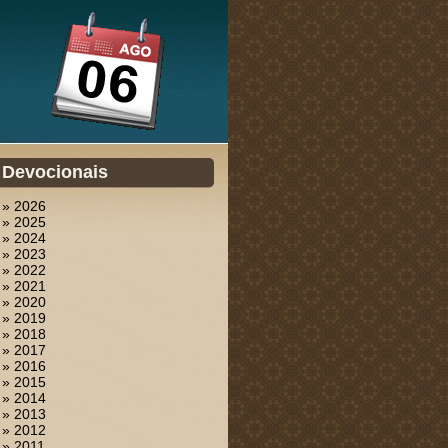
Devocionais
» 2026
» 2025
» 2024
» 2023
» 2022
» 2021
» 2020
» 2019
» 2018
» 2017
» 2016
» 2015
» 2014
» 2013
» 2012
» 2011