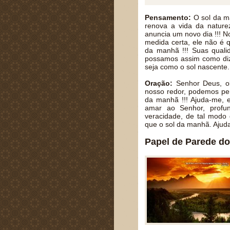
Pensamento:
O sol da ma
renova a vida da nature
anuncia um novo dia !!! N
medida certa, ele não é q
da manhã !!! Suas qual
possamos assim como diz 
seja como o sol nascente.
Oração:
Senhor Deus, obr
nosso redor, podemos pe
da manhã !!! Ajuda-me,
amar ao Senhor, profun
veracidade, de tal modo
que o sol da manhã. Aju
Papel de Parede do