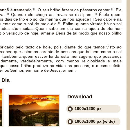
nhã é tremendo !!! O seu brilho fazem os pássaros cantar !!! Ele
za !!! Quando ele chega as trevas se dissipam !!! É ele quem
os dias de frio é o sol da manhã que nos aquece !!! Seu calor é na
uente como o sol do meio-dia !!! Enfim, quanta virtude há no sol
idades são muitas. Quem sabe um dia com a ajuda do Senhor,
o versículo de hoje, amar a Deus de tal modo que nosso brilho
igado pelo texto de hoje, pois, diante do que temos visto ao
rceber, que estamos carente de pessoas que brilhem como o sol
 e também a quem estiver lendo esta mensagem, que possamos
damente, verdadeiramente, com menos religiosidade e mais
 que nosso brilho produza na vida das pessoas, o mesmo efeito
da-nos Senhor, em nome de Jesus, amém.
 Dia
Download
1600x1200 px
1600x1000 px (wide)