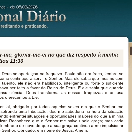
-me, gloriar-me-ei no que diz respeito à minha
tios 11:30
Deus se aperfeiçoa na fraqueza. Paulo não era fraco, lembre-se
 como continuou a servir o Senhor. Mas ele sabia que mesmo com
talento, ele não era habilidoso, inteligente ou forte o suficiente
isava ser feito a favor do Reino de Deus. E ele sabia que quando
nsuficiência, Deus transforma as nossas fraquezas e as usa
s oferecemos a Ele.
estial, obrigado por todas aquelas vezes em que o Senhor me
 sofrendo uma tribulação, deu-me sabedoria na hora da situação
uando enfrentei situações e oportunidades maiores do que a minha
alizar. Reconheço que o Senhor me salvou pela graça; mas cada
 lembrado de novo de que a sua graça continua a me impulsionar
ao Senhor. Obrigado, em nome de Jesus. Amém.