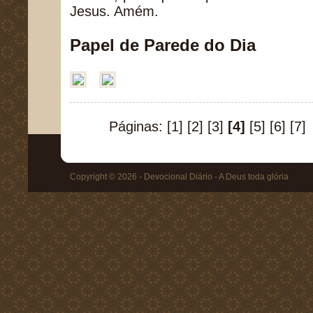
Jesus. Amém.
Papel de Parede do Dia
Páginas:
[1]
[2]
[3]
[4]
[5]
[6]
[7]
Copyright © 2026 - Devocional Diário - A Deus toda glória