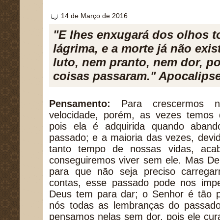
14 de Março de 2016
"E lhes enxugará dos olhos t
lágrima, e a morte já não exis
luto, nem pranto, nem dor, p
coisas passaram." Apocalipse
Pensamento:
Para crescermos n
velocidade, porém, as vezes temos d
pois ela é adquirida quando aban
passado; e a maioria das vezes, devi
tanto tempo de nossas vidas, ac
conseguiremos viver sem ele. Mas Deu
para que não seja preciso carregar
contas, esse passado pode nos impe
Deus tem para dar; o Senhor é tão p
nós todas as lembranças do passad
pensamos nelas sem dor, pois ele cur