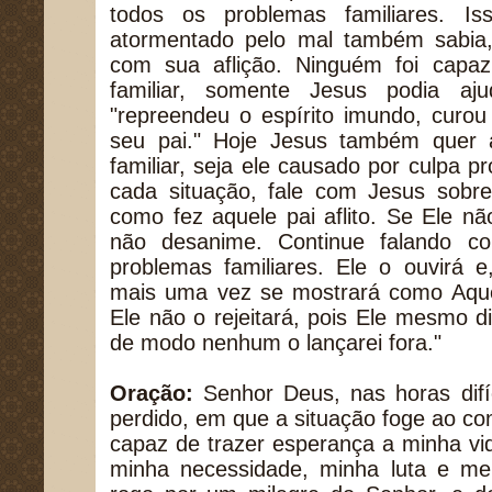
todos os problemas familiares. I
atormentado pelo mal também sabia,
com sua aflição. Ninguém foi capaz
familiar, somente Jesus podia aj
"repreendeu o espírito imundo, curo
seu pai." Hoje Jesus também quer 
familiar, seja ele causado por culpa p
cada situação, fale com Jesus sobre
como fez aquele pai aflito. Se Ele n
não desanime. Continue falando c
problemas familiares. Ele o ouvirá e
mais uma vez se mostrará como Aque
Ele não o rejeitará, pois Ele mesmo d
de modo nenhum o lançarei fora."
Oração:
Senhor Deus, nas horas difí
perdido, em que a situação foge ao co
capaz de trazer esperança a minha vi
minha necessidade, minha luta e meu