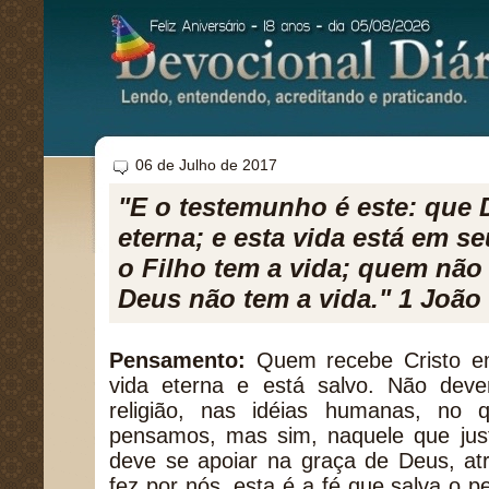
06 de Julho de 2017
"E o testemunho é este: que 
eterna; e esta vida está em s
o Filho tem a vida; quem não
Deus não tem a vida." 1 João 
Pensamento:
Quem recebe Cristo em
vida eterna e está salvo. Não dev
religião, nas idéias humanas, no
pensamos, mas sim, naquele que just
deve se apoiar na graça de Deus, at
fez por nós, esta é a fé que salva o p