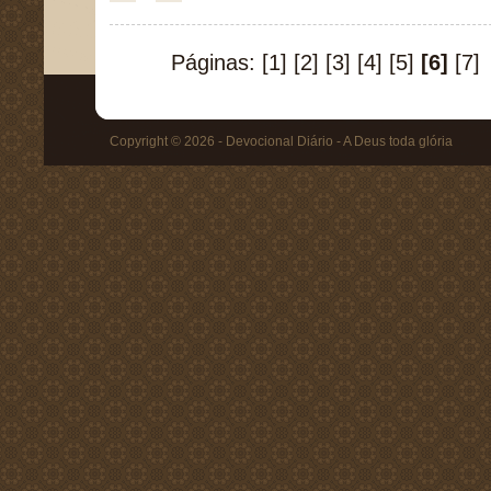
Páginas:
[1]
[2]
[3]
[4]
[5]
[6]
[7]
Copyright © 2026 - Devocional Diário - A Deus toda glória