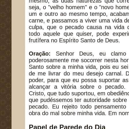
mesmo, as duas naturezas que corr
seja, o "velho homem" e o "novo hom
um e outro ao mesmo tempo, acabam
carne, e passamos a viver uma vida d
culpa, que o pecado causa na vida
todo aquele que quiser, pode experi
frutífera no Espírito Santo de Deus.
Oração:
Senhor Deus, eu clamo 
poderosamente me socorrer nesta hora
Santo sobre a minha vida, pois eu se
de me livrar do meu desejo carnal.
poder, para que eu possa suportar a
alcançar a vitória sobre o pecado
Cristo, que tudo suportou, em obediên
que pudéssemos ter autoridade sobre o 
pecado. Eu rejeito todo pensamento 
obra do mal sobre minha vida. Em no
Papel de Parede do Dia