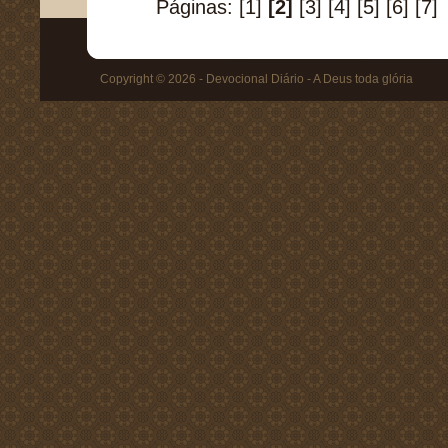
Páginas:
[1]
[2]
[3]
[4]
[5]
[6]
[7]
Copyright © 2026 - Devocional Diário - A Deus toda glória