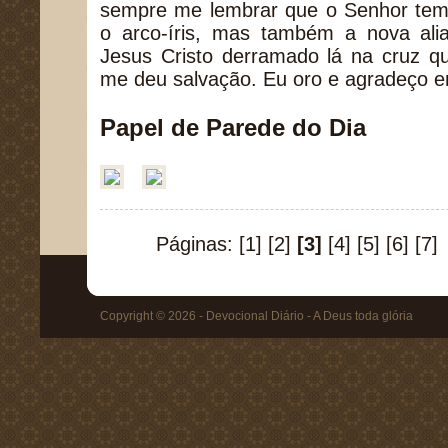
sempre me lembrar que o Senhor tem 
o arco-íris, mas também a nova al
Jesus Cristo derramado lá na cruz q
me deu salvação. Eu oro e agradeço
Papel de Parede do Dia
Páginas:
[1]
[2]
[3]
[4]
[5]
[6]
[7]
Copyright © 2026 - Devocional Diário - A Deus toda glória