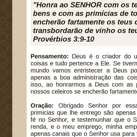
"Honra ao SENHOR com os t
bens e com as primícias de to
encherão fartamente os teus c
transbordarão de vinho os teu
Provérbios 3:9-10
Pensamento:
Deus é o criador do un
coisas e tudo pertence a Ele. Se tive
mundo vamos entristecer a Deus po
apenas a boa administração das coi
isso, ao honrarmos a Deus com as p
nossos celeiros se encherão fartament
Oração:
Obrigado Senhor por essa
primicias que lhe entrego são apena
fé no Senhor, e testemunhar que o S
renda, e o meu emprego, minha emp
apenas canais que o Senhor usa para 