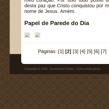
meu coração. Por isso tudo posso d
desta paz que Cristo conquistou por 
nome de Jesus. Amém.
Papel de Parede do Dia
Páginas:
[1]
[2]
[3]
[4]
[5]
[6]
[7]
Copyright © 2026 - Devocional Diário - A Deus toda glória