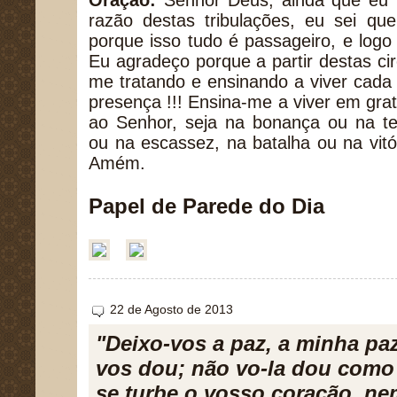
Oração:
Senhor Deus, ainda que eu 
razão destas tribulações, eu sei qu
porque isso tudo é passageiro, e logo o
Eu agradeço porque a partir destas ci
me tratando e ensinando a viver cada
presença !!! Ensina-me a viver em gra
ao Senhor, seja na bonança ou na t
ou na escassez, na batalha ou na vit
Amém.
Papel de Parede do Dia
22 de Agosto de 2013
"Deixo-vos a paz, a minha pa
vos dou; não vo-la dou como
se turbe o vosso coração, ne