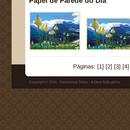
Papel de Parede do Dia
Páginas:
[1]
[2]
[3]
[4]
Copyright © 2026 - Devocional Diário - A Deus toda glória