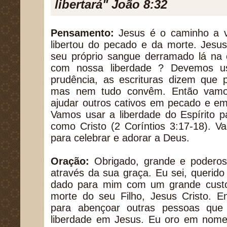
libertará" João 8:32
Pensamento:
Jesus é o caminho a v
libertou do pecado e da morte. Jesu
seu próprio sangue derramado lá na 
com nossa liberdade ? Devemos us
prudência, as escrituras dizem que 
mas nem tudo convêm. Então vamos
ajudar outros cativos em pecado e em
Vamos usar a liberdade do Espírito 
como Cristo (2 Coríntios 3:17-18). V
para celebrar e adorar a Deus.
Oração:
Obrigado, grande e poderoso
através da sua graça. Eu sei, querido 
dado para mim com um grande custo 
morte do seu Filho, Jesus Cristo. E
para abençoar outras pessoas que
liberdade em Jesus. Eu oro em nome