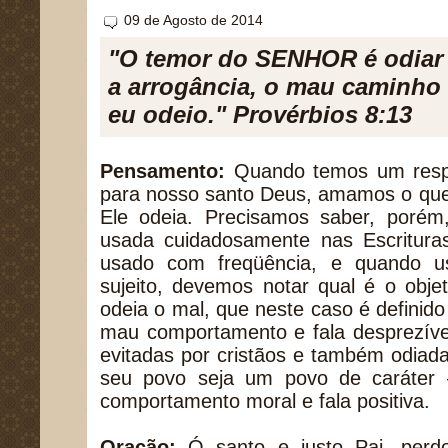
09 de Agosto de 2014
"O temor do SENHOR é odiar 
a arrogância, o mau caminho 
eu odeio." Provérbios 8:13
Pensamento:
Quando temos um respe
para nosso santo Deus, amamos o que
Ele odeia. Precisamos saber, porém,
usada cuidadosamente nas Escrituras
usado com freqüência, e quando
sujeito, devemos notar qual é o obj
odeia o mal, que neste caso é definido
mau comportamento e fala desprezíve
evitadas por cristãos e também odiad
seu povo seja um povo de caráter 
comportamento moral e fala positiva.
Oração:
Ó santo e justo Pai, perd