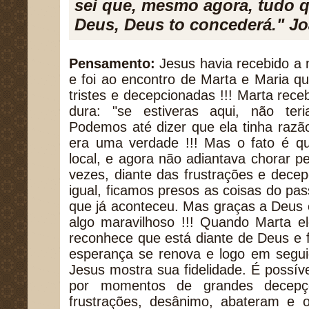
sei que, mesmo agora, tudo q
Deus, Deus to concederá." Jo
Pensamento:
Jesus havia recebido a 
e foi ao encontro de Marta e Maria 
tristes e decepcionadas !!! Marta re
dura: "se estiveras aqui, não ter
Podemos até dizer que ela tinha razã
era uma verdade !!! Mas o fato é q
local, e agora não adiantava chorar pe
vezes, diante das frustrações e dec
igual, ficamos presos as coisas do pa
que já aconteceu. Mas graças a Deus
algo maravilhoso !!! Quando Marta e
reconhece que está diante de Deus e 
esperança se renova e logo em seguid
Jesus mostra sua fidelidade. É possí
por momentos de grandes decepç
frustrações, desânimo, abateram e