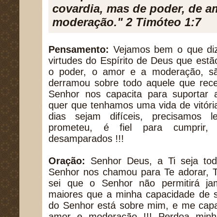
covardia, mas de poder, de a
moderação." 2 Timóteo 1:7
Pensamento:
Vejamos bem o que diz 
virtudes do Espírito de Deus que estã
o poder, o amor e a moderação, s
derramou sobre todo aquele que rece
Senhor nos capacita para suportar a
quer que tenhamos uma vida de vitóri
dias sejam difíceis, precisamos 
prometeu, é fiel para cumprir,
desamparados !!!
Oração:
Senhor Deus, a Ti seja tod
Senhor nos chamou para Te adorar, Te
sei que o Senhor não permitirá ja
maiores que a minha capacidade de su
do Senhor está sobre mim, e me capa
amor e moderação !!! Perdoa minh