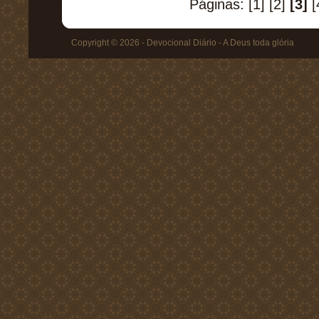
Páginas:
[1]
[2]
[3]
[
Copyright © 2026 - Devocional Diário - A Deus toda glória