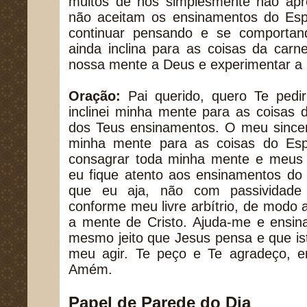
muitos de nós simplesmente não ap
não aceitam os ensinamentos do Espí
continuar pensando e se comporta
ainda inclina para as coisas da car
nossa mente a Deus e experimentar a 
Oração:
Pai querido, quero Te pedi
inclinei minha mente para as coisas
dos Teus ensinamentos. O meu sincero
minha mente para as coisas do Espí
consagrar toda minha mente e meus r
eu fique atento aos ensinamentos do 
que eu aja, não com passividad
conforme meu livre arbítrio, de modo
a mente de Cristo. Ajuda-me e ensin
mesmo jeito que Jesus pensa e que ist
meu agir. Te peço e Te agradeço, 
Amém.
Papel de Parede do Dia