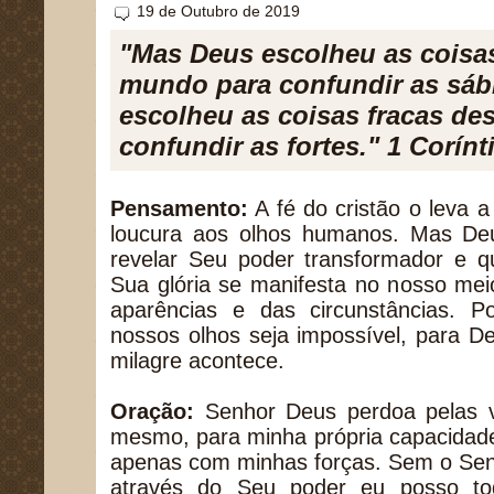
19 de Outubro de 2019
"Mas Deus escolheu as coisa
mundo para confundir as sáb
escolheu as coisas fracas de
confundir as fortes." 1 Corínt
Pensamento:
A fé do cristão o leva 
loucura aos olhos humanos. Mas De
revelar Seu poder transformador e q
Sua glória se manifesta no nosso me
aparências e das circunstâncias. 
nossos olhos seja impossível, para D
milagre acontece.
Oração:
Senhor Deus perdoa pelas v
mesmo, para minha própria capacidade e
apenas com minhas forças. Sem o Sen
através do Seu poder eu posso to