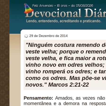
29 de Dezembro de 2014
"Ninguém costura remendo d
veste velha; porque o remend
veste velha, e fica maior a r
vinho novo em odres velhos; 
vinho romperá os odres; e ta
como os odres. Mas põe-se v
novos." Marcos 2:21-22
Pensamento:
Amados, as vezes não 
momentânea e a demora na respost