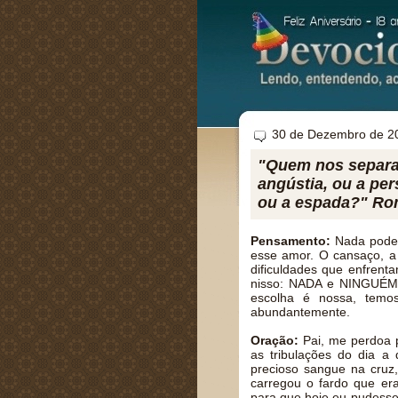
30 de Dezembro de 2
"Quem nos separar
angústia, ou a per
ou a espada?" Ro
Pensamento:
Nada pode 
esse amor. O cansaço, a 
dificuldades que enfrent
nisso: NADA e NINGUÉM 
escolha é nossa, temos
abundantemente.
Oração:
Pai, me perdoa po
as tribulações do dia 
precioso sangue na cru
carregou o fardo que era
para que hoje eu pudesse