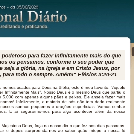
5
é poderoso para fazer infinitamente mais do que
mos ou pensamos, conforme o seu poder que
e seja a glória, na igreja e em Cristo Jesus, por
, para todo o sempre. Amém!" Efésios 3:20-21
 nomes usados para Deus na Bíblia, este é meu favorito: "Aquele
r Infinitamente Mais". Nosso Deus é o mesmo Deus que partiu o
 5.000 com apenas alguns pães e peixes. Ele anseia fazer mais
namos! Infelizmente, a maioria de nós não tem dado realmente
 nossos sonhos pequenos e orações superficiais. Vamos sonhar
us. E aí segurarmo-nos para algo acontecer além da nossa
Majestoso Deus, faça no nosso dia o que fez nos dias passados.
itar e depois surpreenda-nos ao saber quão míope a nossa fé