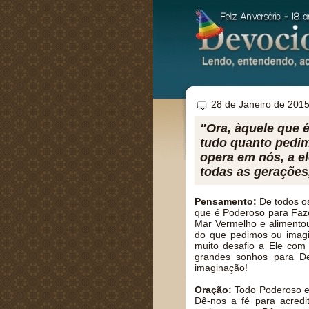
28 de Janeiro de 201
"Ora, àquele que 
tudo quanto pedi
opera em nós, a el
todas as gerações
Pensamento:
De todos os
que é Poderoso para Faze
Mar Vermelho e alimentou
do que pedimos ou imagi
muito desafio a Ele com
grandes sonhos para De
imaginação!
Oração:
Todo Poderoso e 
Dê-nos a fé para acred