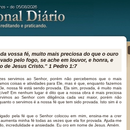
 da vossa fé, muito mais preciosa do que o ouro
vado pelo fogo, se ache em louvor, e honra, e
ão de Jesus Cristo." 1 Pedro 1:7
zes servimos ao Senhor, porém não percebemos que o mais
amos coisas e atividades para Ele, mas é que, enquanto fazemos
Ele, nossa fé está sendo provada. Ela sim, provada, é muito mais
cível! Em nenhum lugar é dito que a nossa obra é mais preciosa
ervimos ao Senhor com diligência cada vez maior, porém não
uanto o servimos é a nossa fé que tem sido provada. Isto sim é o
rigado pela fé que o Senhor colocou em mim, ensina-me a crer
 aumenta minha fé todas as vezes que ela for provada. Ajuda-me
medo, incredulidade e ansiedade. Eu oro em nome de Jesus. Amém.