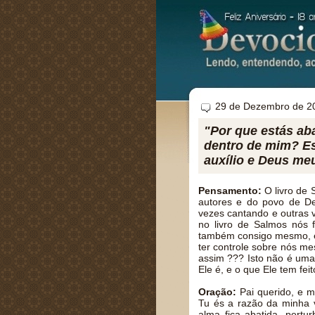
29 de Dezembro de 2
"Por que estás ab
dentro de mim? Es
auxílio e Deus me
Pensamento:
O livro de
autores e do povo de De
vezes cantando e outras 
no livro de Salmos nós 
também consigo mesmo, e
ter controle sobre nós m
assim ??? Isto não é uma
Ele é, e o que Ele tem fei
Oração:
Pai querido, e m
Tu és a razão da minha 
alma fica abatida, pertu