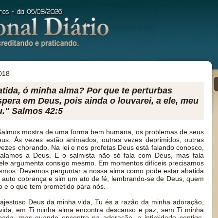
018
atida, ó minha alma? Por que te perturbas
pera em Deus, pois ainda o louvarei, a ele, meu
u." Salmos 42:5
 Salmos mostra de uma forma bem humana, os problemas de seus
us. Às vezes estão animados, outras vezes deprimidos, outras
vezes chorando. Na lei e nos profetas Deus está falando conosco,
falamos a Deus. E o salmista não só fala com Deus, mas fala
le argumenta consigo mesmo. Em momentos difíceis precisamos
esmos. Devemos perguntar a nossa alma como pode estar abatida
 auto cobrança e sim um ato de fé, lembrando-se de Deus, quem
to e o que tem prometido para nós.
ajestoso Deus da minha vida, Tu és a razão da minha adoração,
vida, em Ti minha alma encontra descanso e paz, sem Ti minha
rbada, mas quando encontro na adoração, a intimidade contigo,