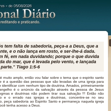
s tem falta de sabedoria, peça-a a Deus, que a
nte, e o não lança em rosto, e ser-lhe-á dada.
m fé, em nada duvidando; porque o que duvida
da do mar, que é levada pelo vento, e lançada
parte." Tiago 1:5-6
é muito amplo, então vou falar sobre o tema que o espirito santo
e é a questão das pessoas que são levadas de uma igreja para
 identificar com nenhum tipo de doutrina. Amados, primeiramente
ngelho é o anúncio da salvação através da pessoa de Jesus
ogmas e doutrinas não podem tirar sua salvação !!! Então não
to e o errado nas igrejas e doutrinas, concentre-se no seu
o, peça sabedoria ao Espirito Santo e permaneça naquela igreja
ocê tenha acesso a Deus.