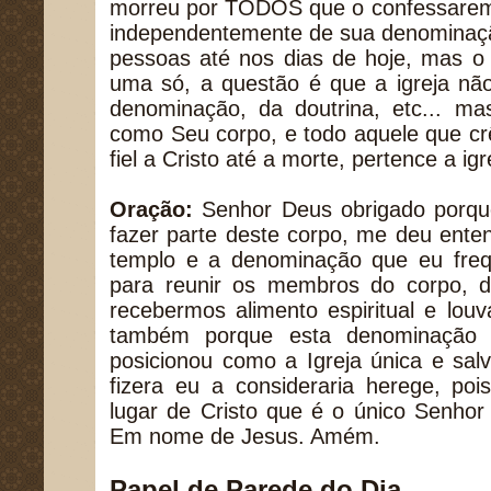
morreu por TODOS que o confessarem
independentemente de sua denominaç
pessoas até nos dias de hoje, mas o 
uma só, a questão é que a igreja não
denominação, da doutrina, etc... mas
como Seu corpo, e todo aquele que cr
fiel a Cristo até a morte, pertence a ig
Oração:
Senhor Deus obrigado porq
fazer parte deste corpo, me deu ente
templo e a denominação que eu fre
para reunir os membros do corpo, da
recebermos alimento espiritual e lou
também porque esta denominação 
posicionou como a Igreja única e sal
fizera eu a consideraria herege, poi
lugar de Cristo que é o único Senhor
Em nome de Jesus. Amém.
Papel de Parede do Dia