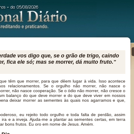
rdade vos digo que, se o grão de trigo, caindo
r, fica ele só; mas se morrer, dá muito fruto."
que têm que morrer, para que dêem lugar à vida. Isso acontece
os relacionamentos. Se o orgulho não morrer, não nasce o
morrer, não nasce cooperação. Se o ódio não morrer, não cresce o
 um balanço do que deve morrer e do que deve viver em nossos
 pena deixar morrer as sementes às quais nos agarramos e que,
deroso, eu rejeito todo orgulho e toda falta de perdão, assim
 ira e a inveja. Ajuda-me a plantar as sementes certas, em terra
 dar bons frutos. Eu oro em nome de Jesus. Amém.