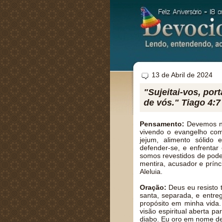
13 de Abril de 2024
"Sujeitai-vos, port
de vós." Tiago 4:7
Pensamento:
Devemos no
vivendo o evangelho com
jejum, alimento sólido e
defender-se, e enfrenta
somos revestidos de poder
mentira, acusador e prínc
Aleluia.
Oração:
Deus eu resisto 
santa, separada, e entr
propósito em minha vida.
visão espiritual aberta p
diabo. Eu oro em nome d