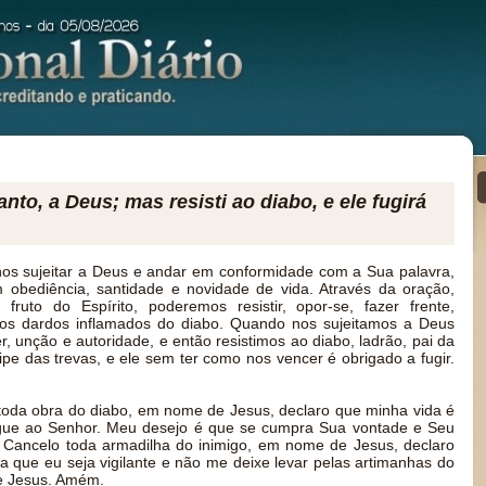
anto, a Deus; mas resisti ao diabo, e ele fugirá
s sujeitar a Deus e andar em conformidade com a Sua palavra,
 obediência, santidade e novidade de vida. Através da oração,
 fruto do Espírito, poderemos resistir, opor-se, fazer frente,
r os dardos inflamados do diabo. Quando nos sujeitamos a Deus
, unção e autoridade, e então resistimos ao diabo, ladrão, pai da
ipe das trevas, e ele sem ter como nos vencer é obrigado a fugir.
toda obra do diabo, em nome de Jesus, declaro que minha vida é
egue ao Senhor. Meu desejo é que se cumpra Sua vontade e Seu
 Cancelo toda armadilha do inimigo, em nome de Jesus, declaro
ara que eu seja vigilante e não me deixe levar pelas artimanhas do
e Jesus. Amém.