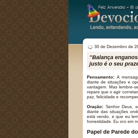
30 de Dezembro de 2
"Balança enganos
justo é o seu praz
Pensamento:
A mensage
diante de situações e op
vantagem. Mas lembre-se 
repare que o agir corret
paz, felicidade e recomp
Oração:
Senhor Deus, se
diante das situações on
está vendo, e que eu lem
honestidade. Eu oro em 
Papel de Parede do