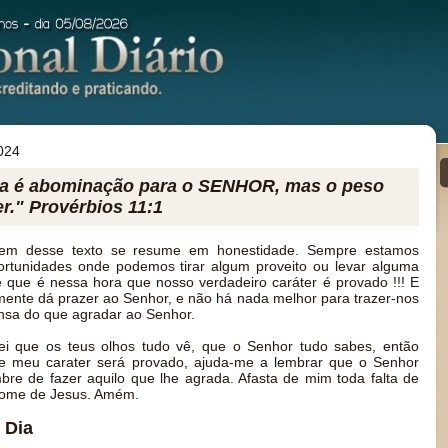
024
a é abominação para o SENHOR, mas o peso
er." Provérbios 11:1
m desse texto se resume em honestidade. Sempre estamos
ortunidades onde podemos tirar algum proveito ou levar alguma
que é nessa hora que nosso verdadeiro caráter é provado !!! E
amente dá prazer ao Senhor, e não há nada melhor para trazer-nos
ensa do que agradar ao Senhor.
i que os teus olhos tudo vê, que o Senhor tudo sabes, então
de meu carater será provado, ajuda-me a lembrar que o Senhor
bre de fazer aquilo que lhe agrada. Afasta de mim toda falta de
nome de Jesus. Amém.
 Dia