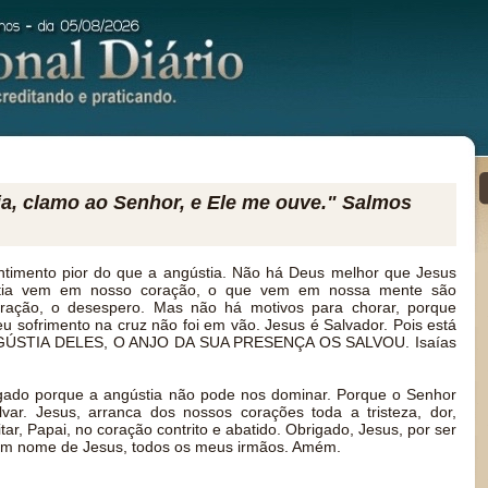
a, clamo ao Senhor, e Ele me ouve." Salmos
timento pior do que a angústia. Não há Deus melhor que Jesus
stia vem em nosso coração, o que vem em nossa mente são
ração, o desespero. Mas não há motivos para chorar, porque
Seu sofrimento na cruz não foi em vão. Jesus é Salvador. Pois está
ANGÚSTIA DELES, O ANJO DA SUA PRESENÇA OS SALVOU. Isaías
gado porque a angústia não pode nos dominar. Porque o Senhor
var. Jesus, arranca dos nossos corações toda a tristeza, dor,
tar, Papai, no coração contrito e abatido. Obrigado, Jesus, por ser
em nome de Jesus, todos os meus irmãos. Amém.