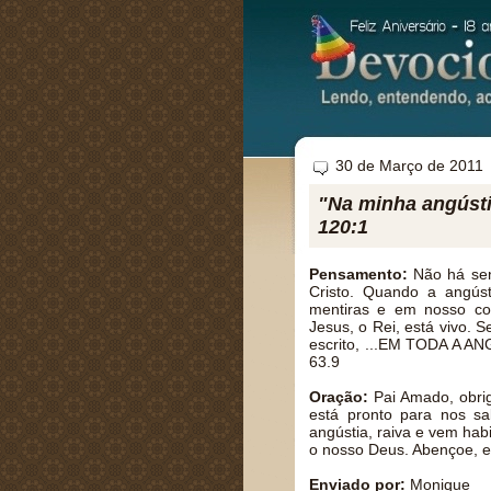
30 de Março de 2011
"Na minha angústi
120:1
Pensamento:
Não há sen
Cristo. Quando a angú
mentiras e em nosso co
Jesus, o Rei, está vivo. 
escrito, ...EM TODA A 
63.9
Oração:
Pai Amado, obri
está pronto para nos sal
angústia, raiva e vem habi
o nosso Deus. Abençoe, 
Enviado por:
Monique